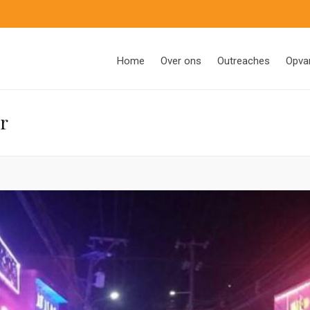
Home
Over ons
Outreaches
Opva
ar