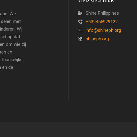
VIND ONS HIER
Shine Philippines
satie. We
 delen met
+639455979122
nderen. Wij
info@shineph.org
nschap dat
shineph.org
hen om wie zij
sen en
fhankelijke
n en de