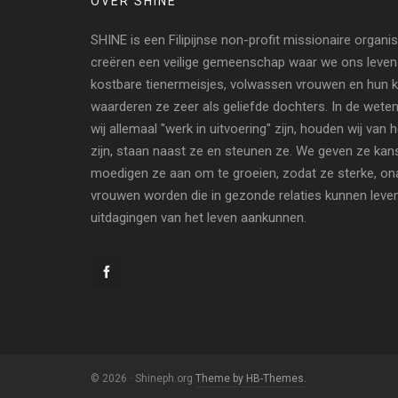
OVER SHINE
SHINE is een Filipijnse non-profit missionaire organi
creëren een veilige gemeenschap waar we ons leven
kostbare tienermeisjes, volwassen vrouwen en hun ki
waarderen ze zeer als geliefde dochters. In de wete
wij allemaal "werk in uitvoering" zijn, houden wij van 
zijn, staan naast ze en steunen ze. We geven ze kan
moedigen ze aan om te groeien, zodat ze sterke, ona
vrouwen worden die in gezonde relaties kunnen leve
uitdagingen van het leven aankunnen.
© 2026 · Shineph.org
Theme by HB-Themes.