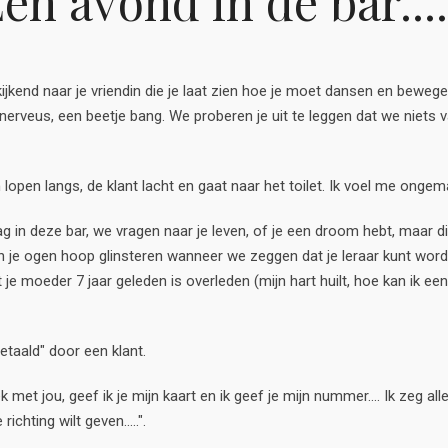
en avond in de bar....
jkend naar je vriendin die je laat zien hoe je moet dansen en bewegen..
 nerveus, een beetje bang. We proberen je uit te leggen dat we niets va
 lopen langs, de klant lacht en gaat naar het toilet. Ik voel me ongema
 dag in deze bar, we vragen naar je leven, of je een droom hebt, maar d
n je ogen hoop glinsteren wanneer we zeggen dat je leraar kunt word
 je moeder 7 jaar geleden is overleden (mijn hart huilt, hoe kan ik ee
taald" door een klant.
 met jou, geef ik je mijn kaart en ik geef je mijn nummer.... Ik zeg a
chting wilt geven.....".