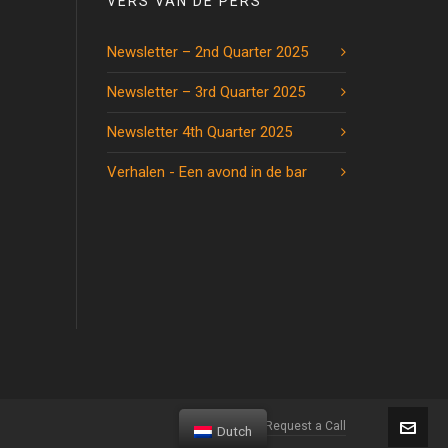
VERS VAN DE PERS
Newsletter – 2nd Quarter 2025
Newsletter – 3rd Quarter 2025
Newsletter 4th Quarter 2025
Verhalen - Een avond in de bar
Home
Request a Call
Dutch